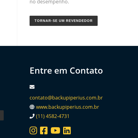
no desempenho.
TORNAR-SE UM REVENDEDOR
Entre em Contato
contato@backupiperius.com.br
www.backupiperius.com.br
(11) 4582-4731