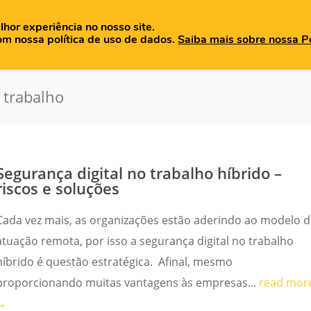
lhor experiência no nosso site.
OME
QUEM SOMOS
PRODUTOS
BLOG
MATERIAIS
om nossa política de uso de dados.
Saiba mais sobre nossa Po
 trabalho
Segurança digital no trabalho híbrido –
riscos e soluções
Cada vez mais, as organizações estão aderindo ao modelo 
atuação remota, por isso a segurança digital no trabalho
híbrido é questão estratégica. Afinal, mesmo
proporcionando muitas vantagens às empresas...
read mor
→