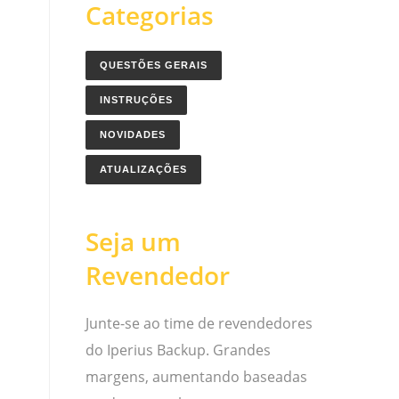
Categorias
QUESTÕES GERAIS
INSTRUÇÕES
NOVIDADES
ATUALIZAÇÕES
Seja um
Revendedor
Junte-se ao time de revendedores
do Iperius Backup. Grandes
margens, aumentando baseadas