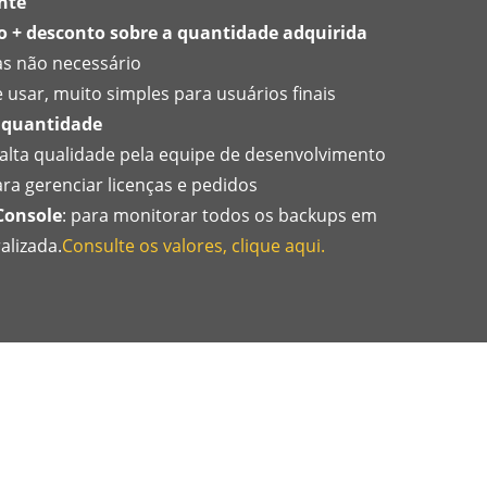
nte
o + desconto sobre a quantidade adquirida
s não necessário
 e usar, muito simples para usuários finais
 quantidade
alta qualidade pela equipe de desenvolvimento
ara gerenciar licenças e pedidos
Console
: para monitorar todos os backups em
alizada.
Consulte os valores, clique aqui.