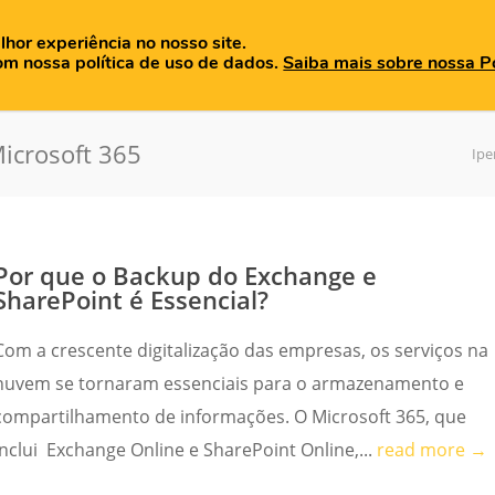
lhor experiência no nosso site.
OME
QUEM SOMOS
PRODUTOS
BLOG
MATERIAIS
om nossa política de uso de dados.
Saiba mais sobre nossa Po
icrosoft 365
Ipe
Por que o Backup do Exchange e
SharePoint é Essencial?
Com a crescente digitalização das empresas, os serviços na
nuvem se tornaram essenciais para o armazenamento e
compartilhamento de informações. O Microsoft 365, que
inclui Exchange Online e SharePoint Online,...
read more →