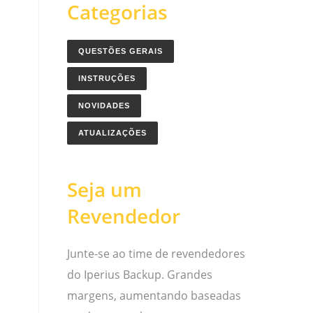
Categorias
QUESTÕES GERAIS
INSTRUÇÕES
NOVIDADES
ATUALIZAÇÕES
Seja um
Revendedor
Junte-se ao time de revendedores
do Iperius Backup. Grandes
margens, aumentando baseadas