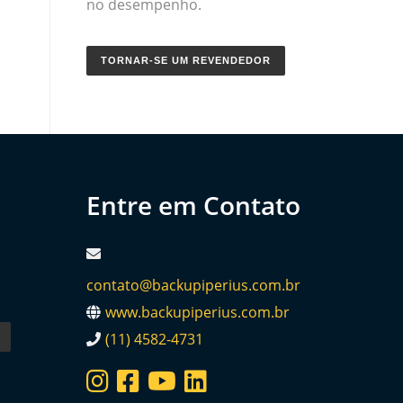
no desempenho.
TORNAR-SE UM REVENDEDOR
Entre em Contato
contato@backupiperius.com.br
www.backupiperius.com.br
(11) 4582-4731