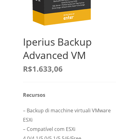
Iperius Backup
Advanced VM
R$
1.633,06
Recursos
– Backup di macchine virtuali VMware
ESXi
– Compatível com ESXi
4.0/4.1/5.0/5.1/5.5/6/Free