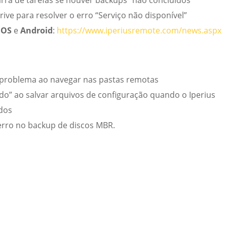
ra de tarefas se houver backups “não concluídos”
ive para resolver o erro “Serviço não disponível”
iOS
e
Android
:
https://www.iperiusremote.com/news.aspx
 problema ao navegar nas pastas remotas
do” ao salvar arquivos de configuração quando o Iperius
ados
erro no backup de discos MBR.