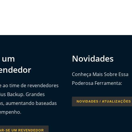
a um
Novidades
endedor
Conheça Mais Sobre Essa
Poderosa Ferramenta:
e ao time de revendedores
ius Backup. Grandes
NOVIDADES / ATUALIZAÇÕES
s, aumentando baseadas
empenho.
AR-SE UM REVENDEDOR