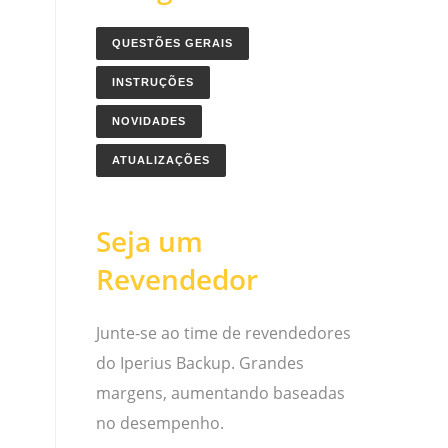
QUESTÕES GERAIS
INSTRUÇÕES
NOVIDADES
ATUALIZAÇÕES
Seja um
Revendedor
Junte-se ao time de revendedores
do Iperius Backup. Grandes
margens, aumentando baseadas
no desempenho.