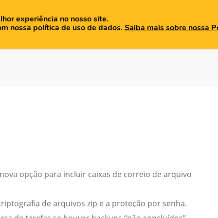
lhor experiência no nosso site.
OME
QUEM SOMOS
PRODUTOS
BLOG
MATERIAIS
om nossa política de uso de dados.
Saiba mais sobre nossa Po
nova opção para incluir caixas de correio de arquivo
riptografia de arquivos zip e a proteção por senha.