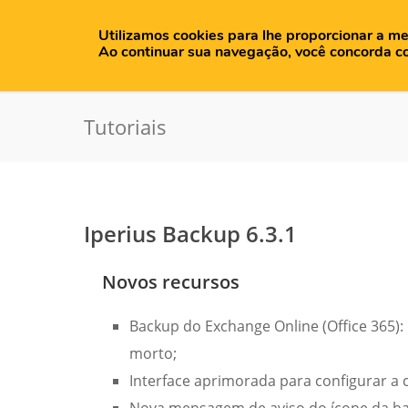
Utilizamos cookies para lhe proporcionar a me
H
Ao continuar sua navegação, você concorda c
Tutoriais
Iperius Backup 6.3.1
Novos recursos
Backup do Exchange Online (Office 365): 
morto;
Interface aprimorada para configurar a c