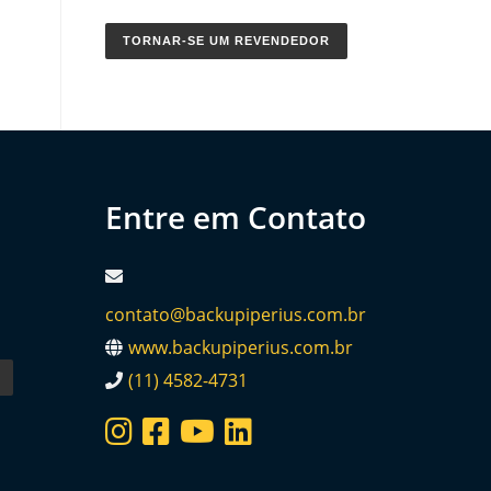
TORNAR-SE UM REVENDEDOR
Entre em Contato
contato@backupiperius.com.br
www.backupiperius.com.br
(11) 4582-4731