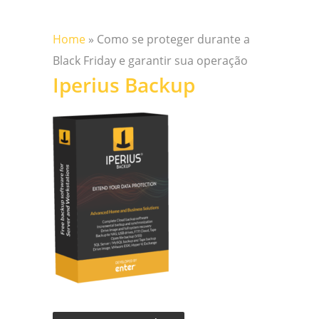
Home
»
Como se proteger durante a
Black Friday e garantir sua operação
Iperius Backup