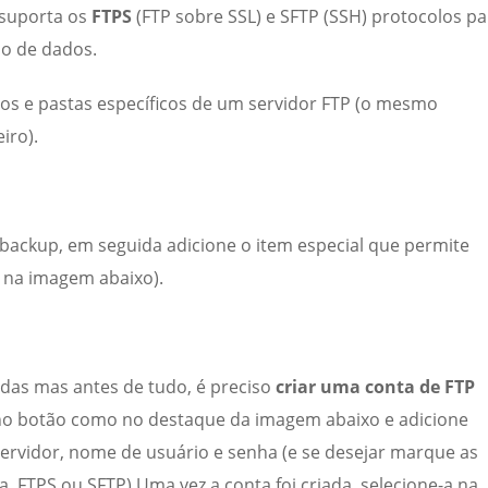
 suporta os
FTPS
(FTP sobre SSL) e SFTP (SSH) protocolos pa
o de dados.
vos e pastas específicos de um servidor FTP (o mesmo
iro).
 backup, em seguida adicione o item especial que permite
 na imagem abaixo).
adas mas antes de tudo, é preciso
criar uma conta de FTP
 no botão como no destaque da imagem abaixo e adicione
ervidor, nome de usuário e senha (e se desejar marque as
, FTPS ou SFTP).Uma vez a conta foi criada, selecione-a na