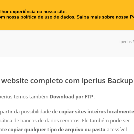
lhor experiência no nosso site.
OME
QUEM SOMOS
PRODUTOS
BLOG
MATERIAIS
om nossa política de uso de dados.
Saiba mais sobre nossa Po
Iperius
website completo com Iperius Backup
 Iperius temos também
Download por FTP
.
partir da possibilidade de
copiar sites inteiros localmente
mática de bancos de dados remotos. Ele também pode ser
e copiar qualquer tipo de arquivo ou pasta
acessível