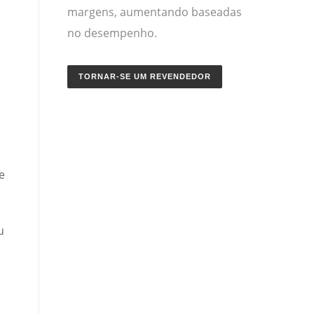
margens, aumentando baseadas
no desempenho.
TORNAR-SE UM REVENDEDOR
e
u