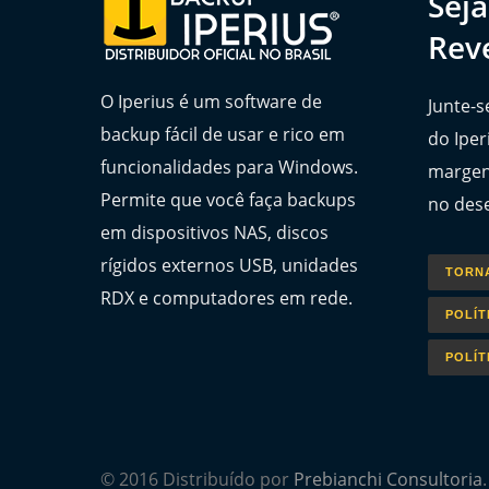
Sej
Rev
O Iperius é um software de
Junte-s
backup fácil de usar e rico em
do Iper
funcionalidades para Windows.
margen
Permite que você faça backups
no des
em dispositivos NAS, discos
rígidos externos USB, unidades
TORN
RDX e computadores em rede.
POLÍT
POLÍT
© 2016 Distribuído por
Prebianchi Consultoria
.