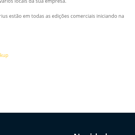
vários locais da sua empresa.
rius estão em todas as edições comerciais iniciando na
ckup