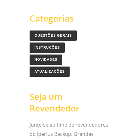
Categorias
QUESTÕES GERAIS
INSTRUÇÕES
s
NOVIDADES
ATUALIZAÇÕES
Seja um
Revendedor
Junte-se ao time de revendedores
do Iperius Backup. Grandes