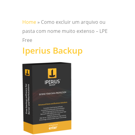
Home
»
Como excluir um arquivo ou
pasta com nome muito extenso – LPE
Free
Iperius Backup