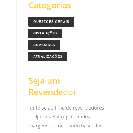
Categorias
QUESTÕES GERAIS
INSTRUÇÕES
NOVIDADES
ATUALIZAÇÕES
Seja um
Revendedor
Junte-se ao time de revendedores
do Iperius Backup. Grandes
margens, aumentando baseadas