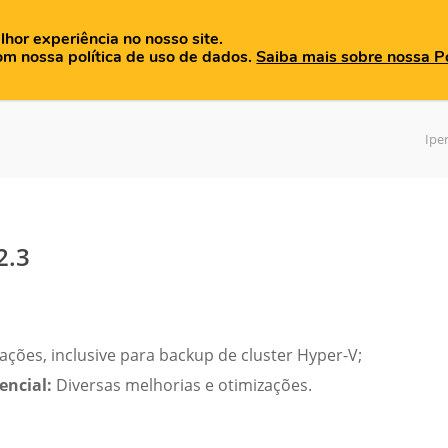
lhor experiência no nosso site.
OME
QUEM SOMOS
PRODUTOS
BLOG
MATERIAIS
om nossa política de uso de dados.
Saiba mais sobre nossa Po
Ipe
2.3
ações, inclusive para backup de cluster Hyper-V;
encial:
Diversas melhorias e otimizações.