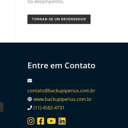
no desempenho.
TORNAR-SE UM REVENDEDOR
Entre em Contato
contato@backupiperius.com.br
www.backupiperius.com.br
(11) 4582-4731