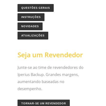
QUESTÕES GERAIS
INSTRUÇÕES
NOVIDADES
ATUALIZAÇÕES
Seja um Revendedor
Junte-se ao time de revendedores do
Iperius Backup. Grandes margens,
aumentando baseadas no
desempenho.
TORNAR-SE UM REVENDEDOR